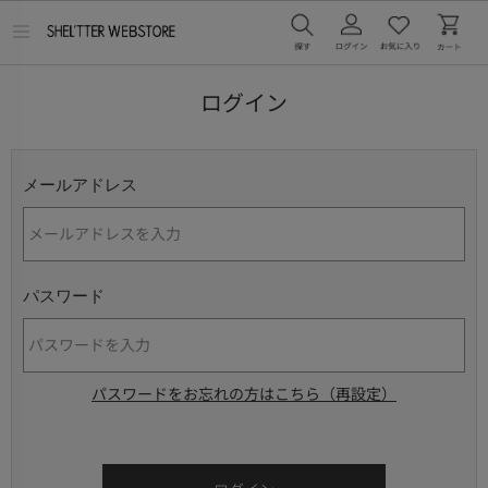
メ
ニ
ュ
ー
ログイン
を
開
く
メールアドレス
パスワード
パスワードをお忘れの方はこちら（再設定）