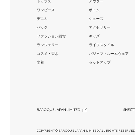
トップス
アウター
ワンピース
ボトム
デニム
シューズ
バッグ
アクセサリー
ファッション雑貨
キッズ
ランジェリー
ライフスタイル
コスメ・香水
パジャマ・ルームウェア
水着
セットアップ
BAROQUE JAPAN LIMITED
SHEL’T
COPYRIGHT © BAROQUE JAPAN LIMITED ALL RIGHTS RESERVED