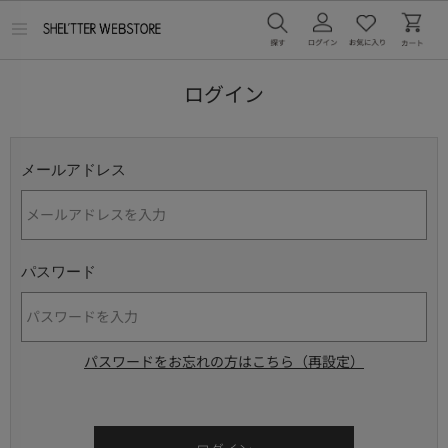
メ
ニ
ュ
ー
ログイン
を
開
く
メールアドレス
パスワード
パスワードをお忘れの方はこちら（再設定）