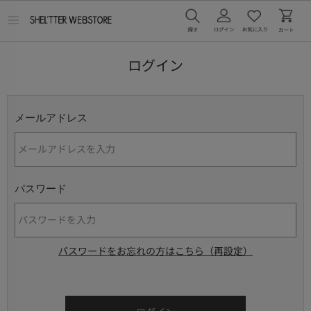
メ
ニ
ュ
ー
ログイン
を
開
く
メールアドレス
パスワード
パスワードをお忘れの方はこちら（再設定）