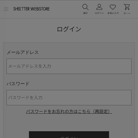
メ
ニ
ュ
ー
ログイン
を
開
く
メールアドレス
パスワード
パスワードをお忘れの方はこちら（再設定）