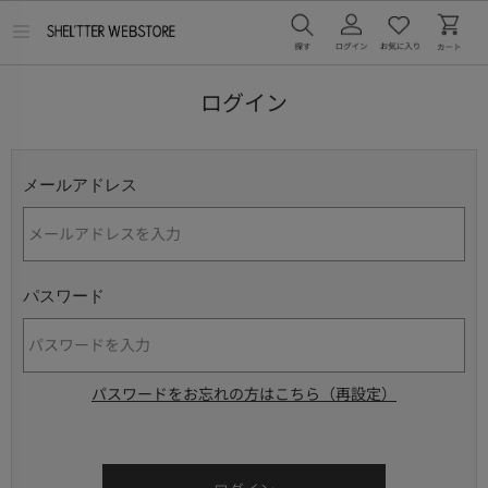
メ
ニ
ュ
ー
ログイン
を
開
く
メールアドレス
パスワード
パスワードをお忘れの方はこちら（再設定）