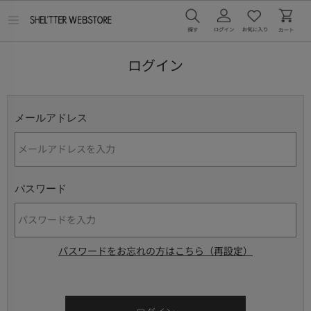
メ
ニ
ュ
ー
ログイン
を
開
く
メールアドレス
パスワード
パスワードをお忘れの方はこちら（再設定）