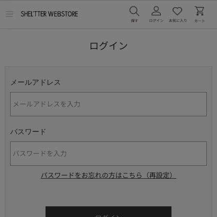
メ
ニ
ュ
ー
ログイン
を
開
く
メールアドレス
パスワード
パスワードをお忘れの方はこちら（再設定）