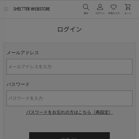
メ
ニ
ュ
ー
ログイン
を
開
く
メールアドレス
パスワード
パスワードをお忘れの方はこちら（再設定）