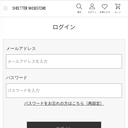
メ
ニ
ュ
ー
ログイン
を
開
く
メールアドレス
パスワード
パスワードをお忘れの方はこちら（再設定）