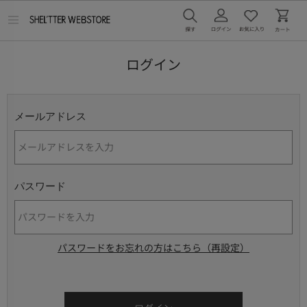
メ
ニ
ュ
ー
ログイン
を
開
く
メールアドレス
パスワード
パスワードをお忘れの方はこちら（再設定）