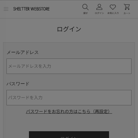
メ
ニ
ュ
ー
ログイン
を
開
く
メールアドレス
パスワード
パスワードをお忘れの方はこちら（再設定）