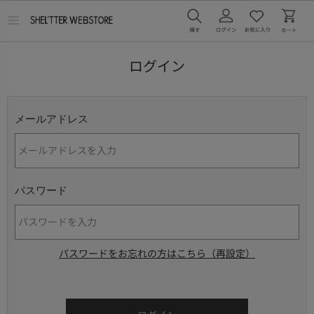
メ
ニ
ュ
ー
ログイン
を
開
く
メールアドレス
パスワード
パスワードをお忘れの方はこちら（再設定）