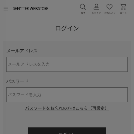
メ
ニ
ュ
ー
ログイン
を
開
く
メールアドレス
パスワード
パスワードをお忘れの方はこちら（再設定）