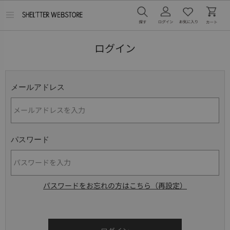
メ
ニ
ュ
ー
ログイン
を
開
く
メールアドレス
パスワード
パスワードをお忘れの方はこちら（再設定）