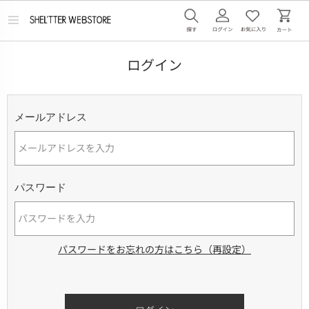
メ
ニ
ュ
ー
ログイン
を
開
く
メールアドレス
パスワード
パスワードをお忘れの方はこちら（再設定）