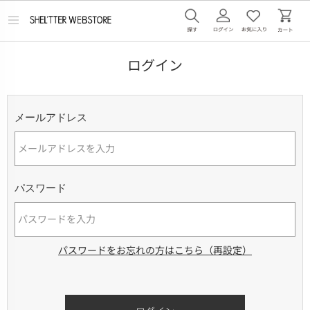
メ
ニ
ュ
ー
ログイン
を
開
く
メールアドレス
パスワード
パスワードをお忘れの方はこちら（再設定）