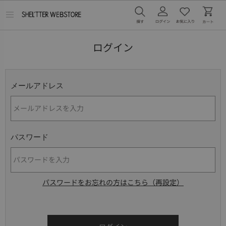
メ
ニ
ュ
ー
ログイン
を
開
く
メールアドレス
パスワード
パスワードをお忘れの方はこちら（再設定）