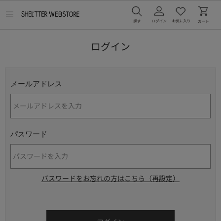
メ
ニ
ュ
ー
ログイン
を
開
く
メールアドレス
パスワード
パスワードをお忘れの方はこちら（再設定）