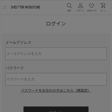
メ
ニ
ュ
ー
ログイン
を
開
く
メールアドレス
パスワード
パスワードをお忘れの方はこちら（再設定）