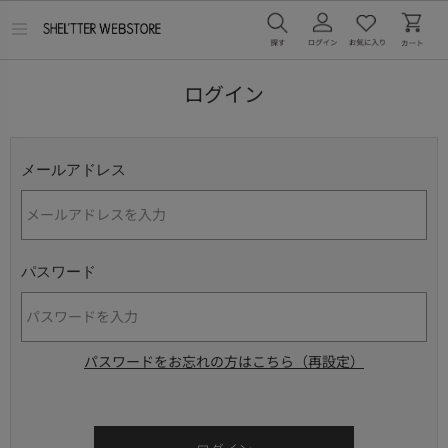
メ
ニ
ュ
ー
ログイン
を
開
く
メールアドレス
パスワード
パスワードをお忘れの方はこちら（再設定）