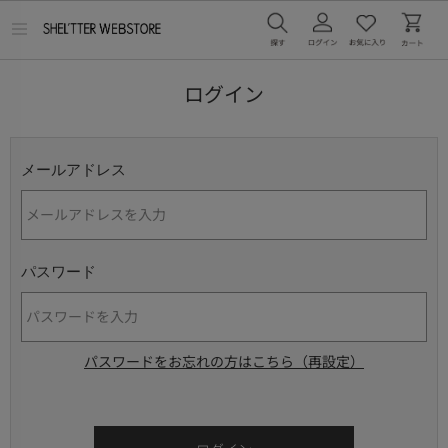
メ
ニ
ュ
ー
ログイン
を
開
く
メールアドレス
パスワード
パスワードをお忘れの方はこちら（再設定）