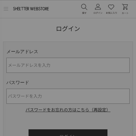
メ
ニ
ュ
ー
ログイン
を
開
く
メールアドレス
パスワード
パスワードをお忘れの方はこちら（再設定）