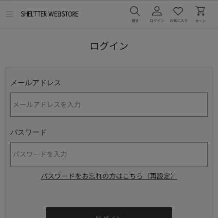
メ
ニ
ュ
ー
ログイン
を
開
く
メールアドレス
パスワード
パスワードをお忘れの方はこちら（再設定）