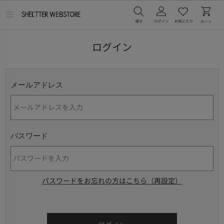
メ
ニ
ュ
ー
ログイン
を
開
く
メールアドレス
パスワード
パスワードをお忘れの方はこちら（再設定）