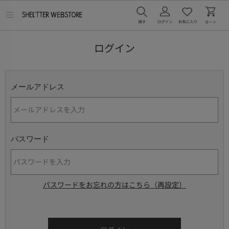
メ
ニ
ュ
ー
ログイン
を
開
く
メールアドレス
パスワード
パスワードをお忘れの方はこちら（再設定）