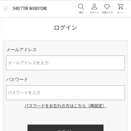
メ
ニ
ュ
ー
ログイン
を
開
く
メールアドレス
パスワード
パスワードをお忘れの方はこちら（再設定）