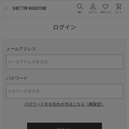
メ
ニ
ュ
ー
ログイン
を
開
く
メールアドレス
パスワード
パスワードをお忘れの方はこちら（再設定）