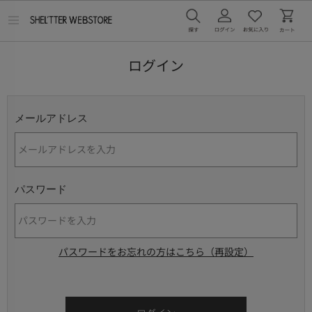
メ
ニ
ュ
ー
ログイン
を
開
く
メールアドレス
パスワード
パスワードをお忘れの方はこちら（再設定）