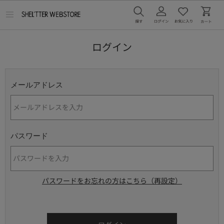
メ
ニ
ュ
ー
ログイン
を
開
く
メールアドレス
パスワード
パスワードをお忘れの方はこちら（再設定）