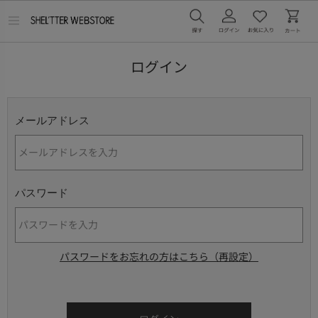
メ
ニ
ュ
ー
ログイン
を
開
く
メールアドレス
パスワード
パスワードをお忘れの方はこちら（再設定）