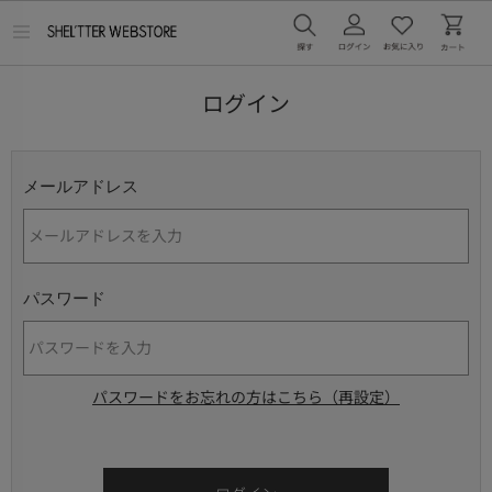
メ
ニ
ュ
ー
ログイン
を
開
く
メールアドレス
パスワード
パスワードをお忘れの方はこちら（再設定）