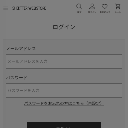
メ
ニ
ュ
ー
ログイン
を
開
く
メールアドレス
パスワード
パスワードをお忘れの方はこちら（再設定）