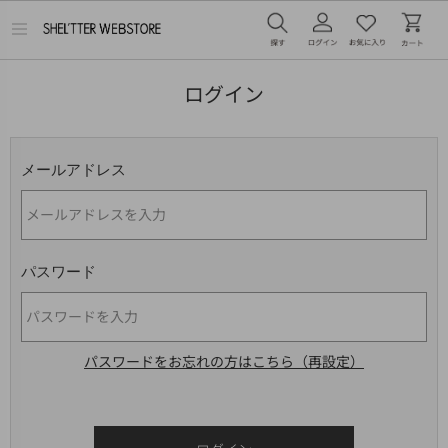
メ
ニ
ュ
ー
ログイン
を
開
く
メールアドレス
パスワード
パスワードをお忘れの方はこちら（再設定）