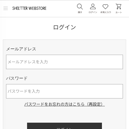
メ
ニ
ュ
ー
ログイン
を
開
く
メールアドレス
パスワード
パスワードをお忘れの方はこちら（再設定）