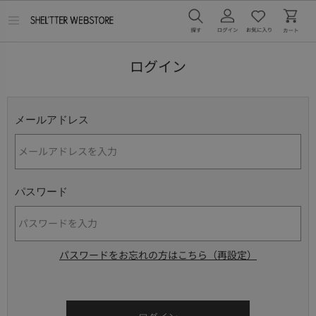
メ
ニ
ュ
ー
ログイン
を
開
く
メールアドレス
パスワード
パスワードをお忘れの方はこちら（再設定）