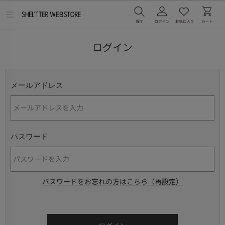
メ
ニ
ュ
ー
ログイン
を
開
く
メールアドレス
パスワード
パスワードをお忘れの方はこちら（再設定）