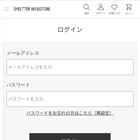
メ
ニ
ュ
ー
ログイン
を
開
く
メールアドレス
パスワード
パスワードをお忘れの方はこちら（再設定）