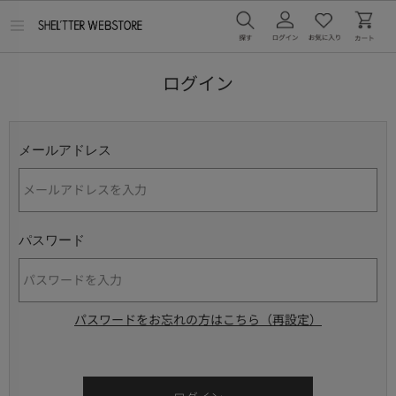
メ
ニ
ュ
ー
ログイン
を
開
く
メールアドレス
パスワード
パスワードをお忘れの方はこちら（再設定）