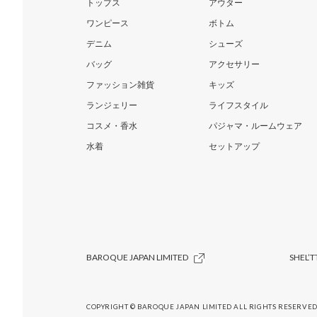
トップス
アウター
ワンピース
ボトム
デニム
シューズ
バッグ
アクセサリー
ファッション雑貨
キッズ
ランジェリー
ライフスタイル
コスメ・香水
パジャマ・ルームウェア
水着
セットアップ
BAROQUE JAPAN LIMITED
SHEL’T
COPYRIGHT © BAROQUE JAPAN LIMITED ALL RIGHTS RESERVED