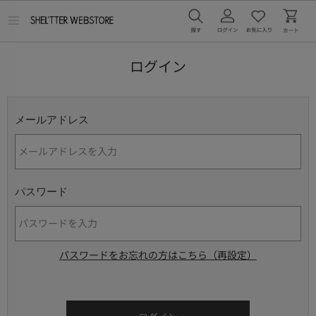
メ
ニ
ュ
ー
ログイン
を
開
く
メールアドレス
パスワード
パスワードをお忘れの方はこちら（再設定）