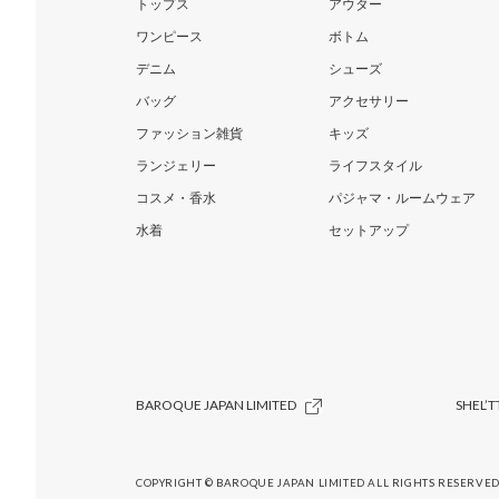
トップス
アウター
ワンピース
ボトム
デニム
シューズ
バッグ
アクセサリー
ファッション雑貨
キッズ
ランジェリー
ライフスタイル
コスメ・香水
パジャマ・ルームウェア
水着
セットアップ
BAROQUE JAPAN LIMITED
SHEL’T
COPYRIGHT © BAROQUE JAPAN LIMITED ALL RIGHTS RESERVED