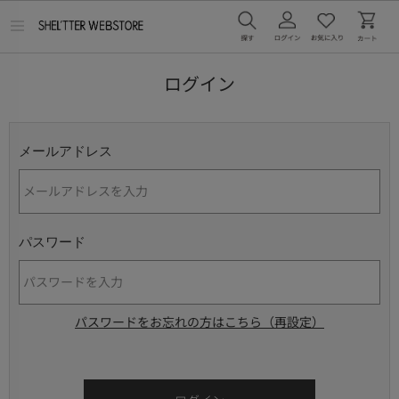
メ
ニ
ュ
ー
ログイン
を
開
く
メールアドレス
パスワード
パスワードをお忘れの方はこちら（再設定）