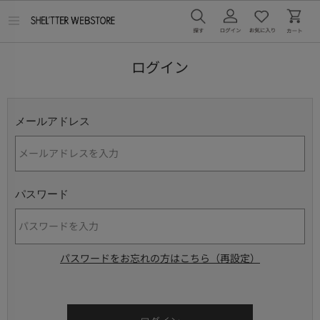
メ
ニ
ュ
ー
ログイン
を
開
く
メールアドレス
パスワード
パスワードをお忘れの方はこちら（再設定）