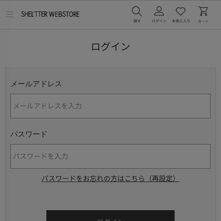
メ
ニ
ュ
ー
ログイン
を
開
く
メールアドレス
パスワード
パスワードをお忘れの方はこちら（再設定）