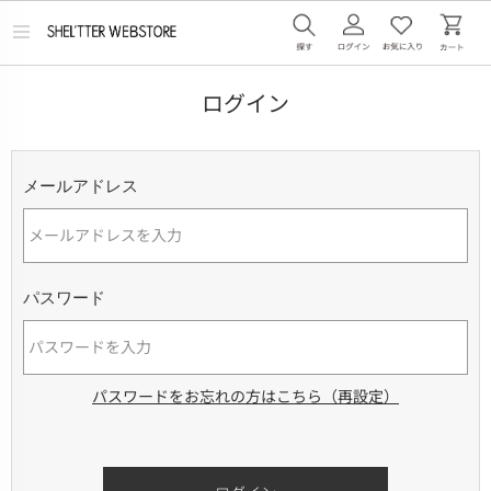
メ
ニ
ュ
ー
ログイン
を
開
く
メールアドレス
パスワード
パスワードをお忘れの方はこちら（再設定）