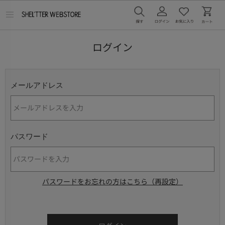
メ
ニ
ュ
ー
ログイン
を
開
く
メールアドレス
パスワード
パスワードをお忘れの方はこちら（再設定）