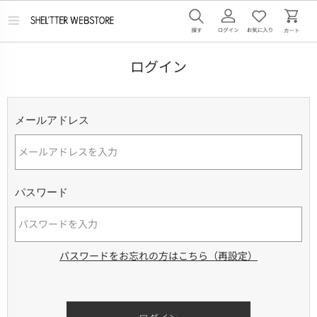
メ
ニ
ュ
ー
ログイン
を
開
く
メールアドレス
パスワード
パスワードをお忘れの方はこちら（再設定）