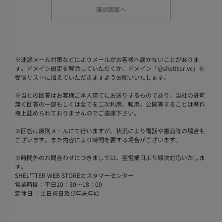
※
迷惑メール対策などによりメールがお客様へ届かないことがありま
す。ドメイン設定を解除していただくか、ドメイン「@sheltter.vc」を
受信リストに加えていただきますようお願いいたします。
※
当社の回答はお客様ご本人宛てにお送りするものであり、当社の許可
無く回答の一部もしくは全てを二次利用、転用、公開等することは著作
権上認められておりませんのでご遠慮下さい。
※
回答は原則メールにて行いますが、状況により電話や書面等の場合も
ございます。また内容により時間を要する場合がございます。
※
時間外のお問合わせにつきましては、翌営業日より順次対応いたしま
す。
SHEL'TTER WEB STOREカスタマーセンター
営業時間：平日10：30～18：00
定休日 ：土日祝日及び年末年始