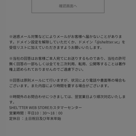
※
迷惑メール対策などによりメールがお客様へ届かないことがありま
す。ドメイン設定を解除していただくか、ドメイン「@sheltter.vc」を
受信リストに加えていただきますようお願いいたします。
※
当社の回答はお客様ご本人宛てにお送りするものであり、当社の許可
無く回答の一部もしくは全てを二次利用、転用、公開等することは著作
権上認められておりませんのでご遠慮下さい。
※
回答は原則メールにて行いますが、状況により電話や書面等の場合も
ございます。また内容により時間を要する場合がございます。
※
時間外のお問合わせにつきましては、翌営業日より順次対応いたしま
す。
SHEL'TTER WEB STOREカスタマーセンター
営業時間：平日10：30～18：00
定休日 ：土日祝日及び年末年始